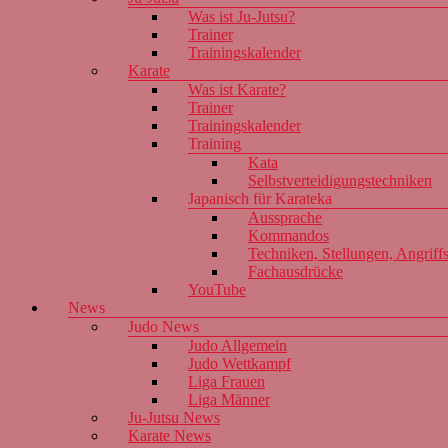
Was ist Ju-Jutsu?
Trainer
Trainingskalender
Karate
Was ist Karate?
Trainer
Trainingskalender
Training
Kata
Selbstverteidigungstechniken
Japanisch für Karateka
Aussprache
Kommandos
Techniken, Stellungen, Angriff
Fachausdrücke
YouTube
News
Judo News
Judo Allgemein
Judo Wettkampf
Liga Frauen
Liga Männer
Ju-Jutsu News
Karate News