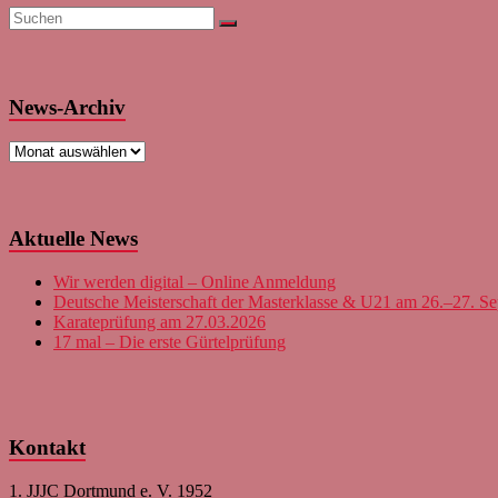
News-Archiv
News-
Archiv
Aktuelle News
Wir werden digital – Online Anmeldung
Deutsche Meisterschaft der Masterklasse & U21 am 26.–27. S
Karateprüfung am 27.03.2026
17 mal – Die erste Gürtelprüfung
Kontakt
1. JJJC Dortmund e. V. 1952