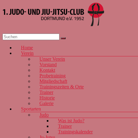
Zum
Inhalt
springen
1. JJJC
Dortmund
Menü
Home
e.V. 1952
Verein
Unser Verein
Vorstand
Kontakt
Probetraining
Mitgliedschaft
Trainingszeiten & Orte
Trainer
Historie
Galerie
Sportarten
Judo
Was ist Judo?
Trainer
Trainingskalender
Ju-Jutsu