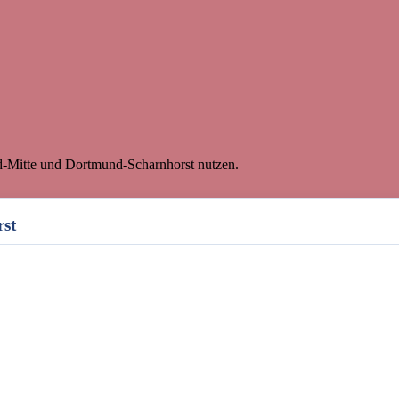
d-Mitte und Dortmund-Scharnhorst nutzen.
st