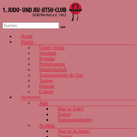
Zum
Inhalt
springen
1. JJJC
Menü
Home
Dortmund
Verein
e.V. 1952
Unser Verein
Vorstand
Kontakt
Probetraining
Mitgliedschaft
Trainingszeiten & Orte
Trainer
Historie
Galerie
Sportarten
Judo
Was ist Judo?
Trainer
Trainingskalender
Ju-Jutsu
Was ist Ju-Jutsu?
Trainer