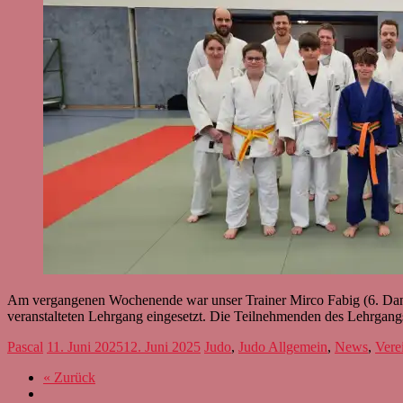
Am vergangenen Wochenende war unser Trainer Mirco Fabig (6. Dan)
veranstalteten Lehrgang eingesetzt. Die Teilnehmenden des Lehrgang
Pascal
11. Juni 2025
12. Juni 2025
Judo
,
Judo Allgemein
,
News
,
Vere
« Zurück