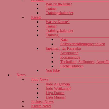
Was ist Ju-Jutsu?
Trainer
Trainingskalender
Karate
Was ist Karate?
Trainer
Trainingskalender
Training
Kata
Selbstverteidigungstechniken
Japanisch für Karateka
Aussprache
Kommandos
Techniken, Stellungen, Angriff
Fachausdrücke
YouTube
News
Judo News
Judo Allgemein
Judo Wettkampf
Liga Frauen
Liga Männer
Ju-Jutsu News
Karate News