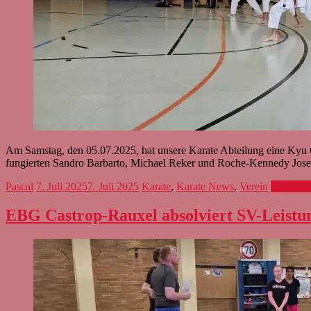
Am Samstag, den 05.07.2025, hat unsere Karate Abteilung eine Kyu Gür
fungierten Sandro Barbarto, Michael Reker und Roche-Kennedy Josep
Pascal
7. Juli 2025
7. Juli 2025
Karate
,
Karate News
,
Verein
Weiterle
EBG Castrop-Rauxel absolviert SV-Leistu