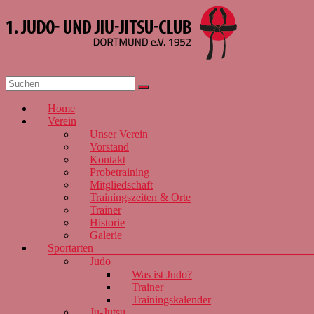
Zum
Inhalt
springen
1. JJJC
Dortmund
Menü
Home
e.V. 1952
Verein
Unser Verein
Vorstand
Kontakt
Probetraining
Mitgliedschaft
Trainingszeiten & Orte
Trainer
Historie
Galerie
Sportarten
Judo
Was ist Judo?
Trainer
Trainingskalender
Ju-Jutsu