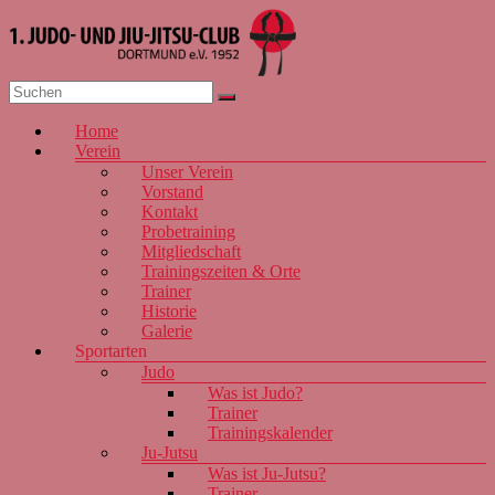
Zum
Inhalt
springen
1. JJJC
Menü
Home
Dortmund
Verein
e.V. 1952
Unser Verein
Vorstand
Kontakt
Probetraining
Mitgliedschaft
Trainingszeiten & Orte
Trainer
Historie
Galerie
Sportarten
Judo
Was ist Judo?
Trainer
Trainingskalender
Ju-Jutsu
Was ist Ju-Jutsu?
Trainer