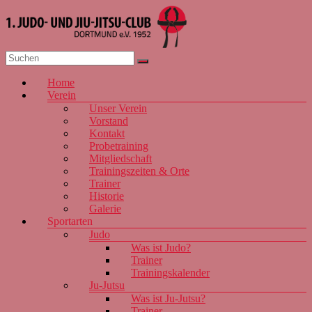
Zum
Inhalt
springen
1. JJJC
Menü
Home
Dortmund
Verein
e.V. 1952
Unser Verein
Vorstand
Kontakt
Probetraining
Mitgliedschaft
Trainingszeiten & Orte
Trainer
Historie
Galerie
Sportarten
Judo
Was ist Judo?
Trainer
Trainingskalender
Ju-Jutsu
Was ist Ju-Jutsu?
Trainer