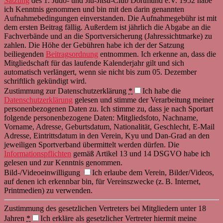
Satzung
des 1. Judo- und Jiu-Jitsu-Club Dortmund e.V. 1952 habe
ich Kenntnis genommen und bin mit den darin genannten
Aufnahmebedingungen einverstanden. Die Aufnahmegebühr ist mit
dem ersten Beitrag fällig. Außerdem ist jährlich die Abgabe an die
Fachverbände und an die Sportversicherung (Jahressichtmarke) zu
zahlen. Die Höhe der Gebühren habe ich der der Satzung
beiliegenden
Beitragsordnung
entnommen. Ich erkenne an, dass die
Mitgliedschaft für das laufende Kalenderjahr gilt und sich
automatisch verlängert, wenn sie nicht bis zum 05. Dezember
schriftlich gekündigt wird.
Zustimmung zur Datenschutzerklärung
*
Ich habe die
Datenschutzerklärung
gelesen und stimme der Verarbeitung meiner
personenbezogenen Daten zu. Ich stimme zu, dass je nach Sportart
folgende personenbezogene Daten: Mitgliedsfoto, Nachname,
Vorname, Adresse, Geburtsdatum, Nationalität, Geschlecht, E-Mail
Adresse, Eintrittsdatum in den Verein, Kyu und Dan-Grad an den
jeweiligen Sportverband übermittelt werden dürfen. Die
Informationspflichten
gemäß Artikel 13 und 14 DSGVO habe ich
gelesen und zur Kenntnis genommen.
Bild-/Videoeinwilligung
Ich erlaube dem Verein, Bilder/Videos,
auf denen ich erkennbar bin, für Vereinszwecke (z. B. Internet,
Printmedien) zu verwenden.
Zustimmung des gesetzlichen Vertreters bei Mitgliedern unter 18
Jahren
*
Ich erkläre als gesetzlicher Vertreter hiermit meine