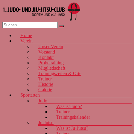
Zum
Inhalt
springen
1. JJJC
Menü
Home
Dortmund
Verein
e.V. 1952
Unser Verein
Vorstand
Kontakt
Probetraining
Mitgliedschaft
Trainingszeiten & Orte
Trainer
Historie
Galerie
Sportarten
Judo
Was ist Judo?
Trainer
Trainingskalender
Ju-Jutsu
Was ist Ju-Jutsu?
Trainer