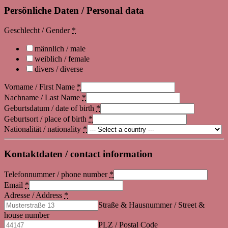
Persönliche Daten / Personal data
Geschlecht / Gender
*
männlich / male
weiblich / female
divers / diverse
Vorname / First Name
*
Nachname / Last Name
*
Geburtsdatum / date of birth
*
Geburtsort / place of birth
*
Nationalität / nationality
*
Kontaktdaten / contact information
Telefonnummer / phone number
*
Email
*
Adresse / Address
*
Straße & Hausnummer / Street &
house number
PLZ / Postal Code