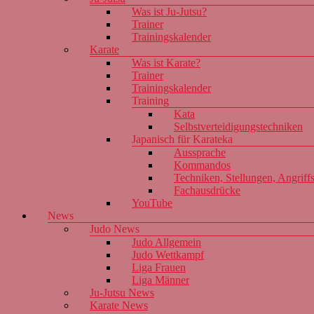
Was ist Ju-Jutsu?
Trainer
Trainingskalender
Karate
Was ist Karate?
Trainer
Trainingskalender
Training
Kata
Selbstverteidigungstechniken
Japanisch für Karateka
Aussprache
Kommandos
Techniken, Stellungen, Angriff
Fachausdrücke
YouTube
News
Judo News
Judo Allgemein
Judo Wettkampf
Liga Frauen
Liga Männer
Ju-Jutsu News
Karate News