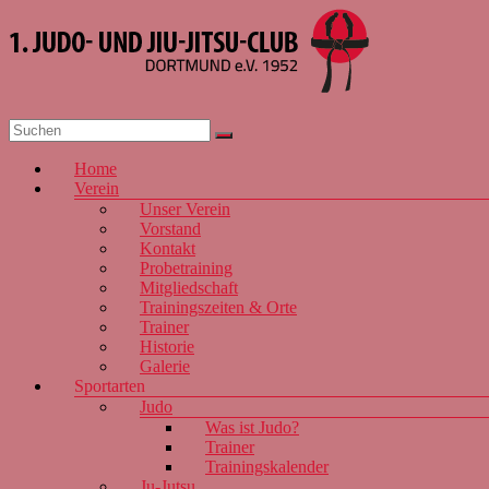
Zum
Inhalt
springen
1. JJJC
Dortmund
Menü
Home
e.V. 1952
Verein
Unser Verein
Vorstand
Kontakt
Probetraining
Mitgliedschaft
Trainingszeiten & Orte
Trainer
Historie
Galerie
Sportarten
Judo
Was ist Judo?
Trainer
Trainingskalender
Ju-Jutsu