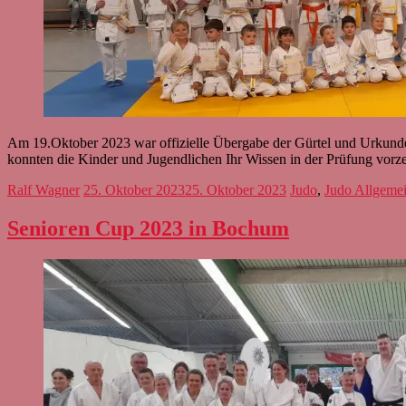
Am 19.Oktober 2023 war offizielle Übergabe der Gürtel und Urkunden
konnten die Kinder und Jugendlichen Ihr Wissen in der Prüfung vorz
Ralf Wagner
25. Oktober 2023
25. Oktober 2023
Judo
,
Judo Allgeme
Senioren Cup 2023 in Bochum