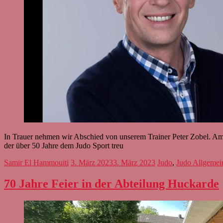
In Trauer nehmen wir Abschied von unserem Trainer Peter Zobel. Am 
der über 50 Jahre dem Judo Sport treu
Samir El Hammouiti
3. März 2023
3. März 2023
Judo
,
Judo Allgemei
70 Jahre Feier in der Abteilung Huckarde