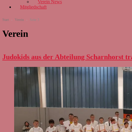
Verein News
Mitgliedschaft
Start
-
Verein
-
Seite 3
Verein
Judokids aus der Abteilung Scharnhorst t