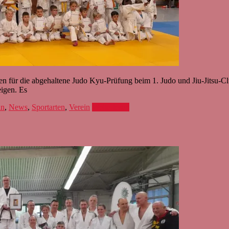
 für die abgehaltene Judo Kyu-Prüfung beim 1. Judo und Jiu-Jitsu-Cl
eigen. Es
in
,
News
,
Sportarten
,
Verein
Weiterlesen