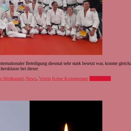
ernationaler Beteiligung diesmal sehr stark besetzt war, konnte gleic
ersklasse bei dieser
o Wettkampf
,
News
,
Verein
Keine Kommentare
Weiterlesen