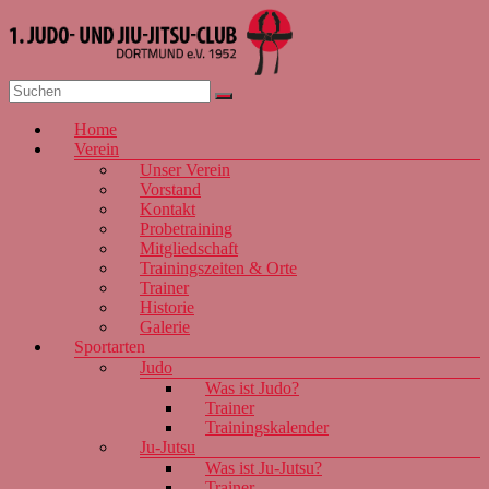
Zum
Inhalt
springen
1. JJJC
Menü
Home
Dortmund
Verein
e.V. 1952
Unser Verein
Vorstand
Kontakt
Probetraining
Mitgliedschaft
Trainingszeiten & Orte
Trainer
Historie
Galerie
Sportarten
Judo
Was ist Judo?
Trainer
Trainingskalender
Ju-Jutsu
Was ist Ju-Jutsu?
Trainer