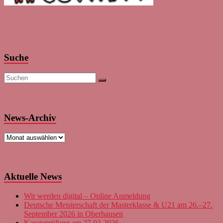
Suche
News-Archiv
News-
Archiv
Aktuelle News
Wir werden digital – Online Anmeldung
Deutsche Meisterschaft der Masterklasse & U21 am 26.–27.
September 2026 in Oberhausen
Karateprüfung am 27.03.2026