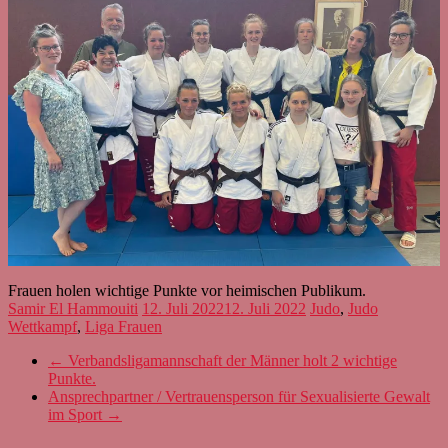
Frauen holen wichtige Punkte vor heimischen Publikum.
Samir El Hammouiti
12. Juli 2022
12. Juli 2022
Judo
,
Judo
Wettkampf
,
Liga Frauen
←
Verbandsligamannschaft der Männer holt 2 wichtige
Punkte.
Ansprechpartner / Vertrauensperson für Sexualisierte Gewalt
im Sport
→