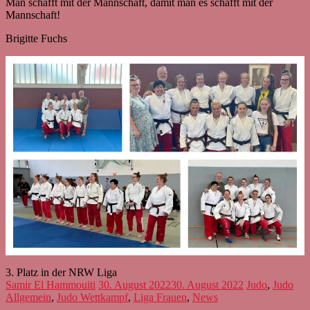
Man schafft mit der Mannschaft, damit man es schafft mit der
Mannschaft!
Brigitte Fuchs
3. Platz in der NRW Liga
Samir El Hammouiti
30. August 2022
30. August 2022
Judo
,
Judo
Allgemein
,
Judo Wettkampf
,
Liga Frauen
,
News