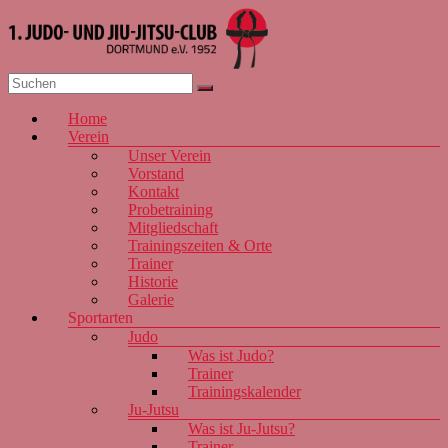
Zum
Inhalt
springen
1. JJJC
Menü
Home
Dortmund
Verein
e.V. 1952
Unser Verein
Vorstand
Kontakt
Probetraining
Mitgliedschaft
Trainingszeiten & Orte
Trainer
Historie
Galerie
Sportarten
Judo
Was ist Judo?
Trainer
Trainingskalender
Ju-Jutsu
Was ist Ju-Jutsu?
Trainer