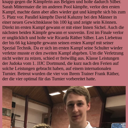
knapp gegen die Kämpferin aus Belgien und holte dadurch Silber.
Sarah Mittermaier die im anderen Pool kämpfte, verlor den ersten
Kampf, machte dann aber alles wieder gut und kämpfte sich bis zum
5. Platz vor. Parallel kämpfte David Kaluzny bei den Männer in
einer neuen Gewichtsklasse bis 100 kg und zeigte sein Können.
Direkt im ersten Kampf gewann er mit einer Innen Sichel. Auch die
nächsten beiden Kämpfe gewann er souverän. Erst im Finale verlor
er unglücklich und holte wie Ricarda Räther Silber. Lars Liebetrau
der bis 66 kg kämpfte gewann seinen ersten Kampf mit seiner
Spezial Technik. Da er sich im ersten Kampf seine Schulter wieder
verletze musste er den zweiten Kampf abgeben. Um die Verletzung
nicht weiter zu reizen, schied er freiwillig aus. Klasse Leistungen
der Judoka vom 1. JJJC Dortmund, die kurz nach den Ferien auf
solche Leistungen gebracht haben, auf einem internationalen
Turnier. Betreut wurden die vier von Ihrem Trainer Frank Räther,
der die vier optimal für das Turnier vorbereitet hatte.