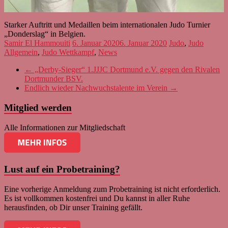
Starker Auftritt und Medaillen beim internationalen Judo Turnier
„Donderslag“ in Belgien.
Samir El Hammouiti
6. Januar 2020
6. Januar 2020
Judo
,
Judo
Allgemein
,
Judo Wettkampf
,
News
←
„Derby-Sieger“ 1.JJJC Dortmund e.V. gegen den Rivalen
Dortmunder BSV.
Endlich wieder Nachwuchstalente im Verein
→
Mitglied werden
Alle Informationen zur Mitgliedschaft
Lust auf ein Probetraining?
Eine vorherige Anmeldung zum Probetraining ist nicht erforderlich.
Es ist vollkommen kostenfrei und Du kannst in aller Ruhe
herausfinden, ob Dir unser Training gefällt.