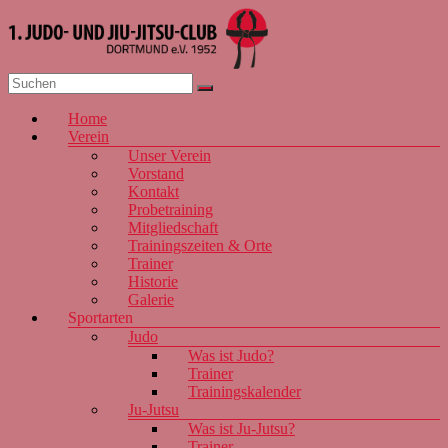
Zum
Inhalt
springen
1. JJJC
Menü
Home
Dortmund
Verein
e.V. 1952
Unser Verein
Vorstand
Kontakt
Probetraining
Mitgliedschaft
Trainingszeiten & Orte
Trainer
Historie
Galerie
Sportarten
Judo
Was ist Judo?
Trainer
Trainingskalender
Ju-Jutsu
Was ist Ju-Jutsu?
Trainer